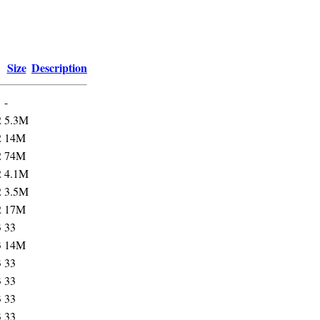
Size
Description
-
2
5.3M
2
14M
2
74M
2
4.1M
2
3.5M
2
17M
3
33
3
14M
3
33
3
33
3
33
3
33