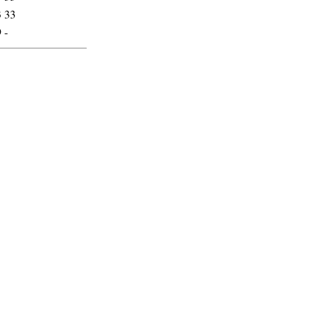
3
33
9
-